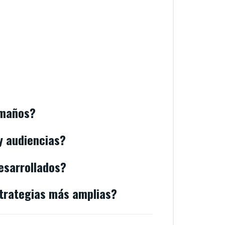
amaños?
y audiencias?
esarrollados?
strategias más amplias?